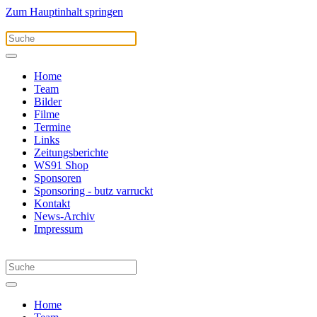
Zum Hauptinhalt springen
Home
Team
Bilder
Filme
Termine
Links
Zeitungsberichte
WS91 Shop
Sponsoren
Sponsoring - butz varruckt
Kontakt
News-Archiv
Impressum
Home