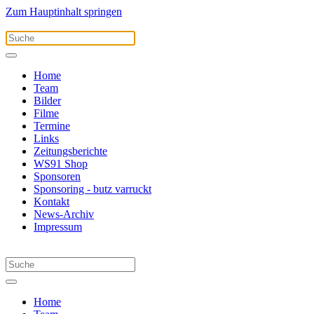
Zum Hauptinhalt springen
Home
Team
Bilder
Filme
Termine
Links
Zeitungsberichte
WS91 Shop
Sponsoren
Sponsoring - butz varruckt
Kontakt
News-Archiv
Impressum
Home