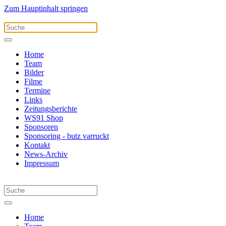
Zum Hauptinhalt springen
Home
Team
Bilder
Filme
Termine
Links
Zeitungsberichte
WS91 Shop
Sponsoren
Sponsoring - butz varruckt
Kontakt
News-Archiv
Impressum
Home